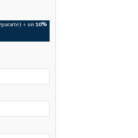
epararte) + un
10%
›