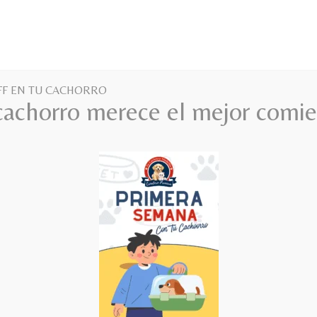
 de Perros
Razas de Gatos
Blog
Contacto
OFF EN TU CACHORRO
cachorro merece el mejor comi
to
do y