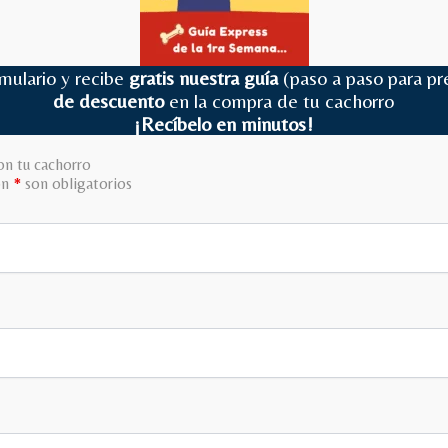
mulario y recibe
gratis nuestra guía
(paso a paso para pr
de descuento
en la compra de tu cachorro
¡Recíbelo en minutos!
on tu cachorro
on
*
son obligatorios
ín, ofrecemos cachorros de
horros están vacunados,
, garantizando calidad y