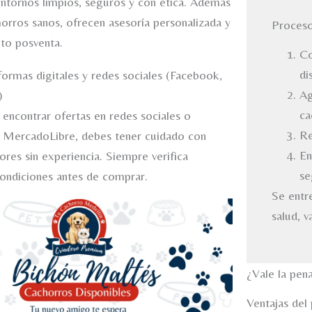
ntornos limpios, seguros y con ética. Además
orros sanos, ofrecen asesoría personalizada y
Proces
o posventa.
Co
di
formas digitales y redes sociales (Facebook,
Ag
)
ca
 encontrar ofertas en redes sociales o
Re
 MercadoLibre, debes tener cuidado con
En
ores sin experiencia. Siempre verifica
se
condiciones antes de comprar.
Se entr
salud, v
¿Vale la pen
Ventajas del