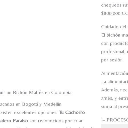
chequeos rut
$800.000 C
Cuidado del p
El bichón ma
con producto
profesional,
por sesión.
Alimentación
La alimentaci
Además, neces
ir un Bichón Maltés en Colombia
arnés, y ent
tacados en Bogotá y Medellín
suma al pres
xisten excelentes opciones.
Tu Cachorro
!– PROCES
adero Paraíso
son reconocidos por criar