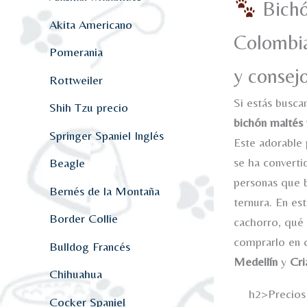
Bichó
Akita Americano
Colombia
Pomerania
y consej
Rottweiler
Si estás busca
Shih Tzu precio
bichón maltés
Springer Spaniel Inglés
Este adorable 
se ha converti
Beagle
personas que 
Bernés de la Montaña
ternura. En es
Border Collie
cachorro, qué 
comprarlo en 
Bulldog Francés
Medellín
y
Cri
Chihuahua
h2>Precios
Cocker Spaniel