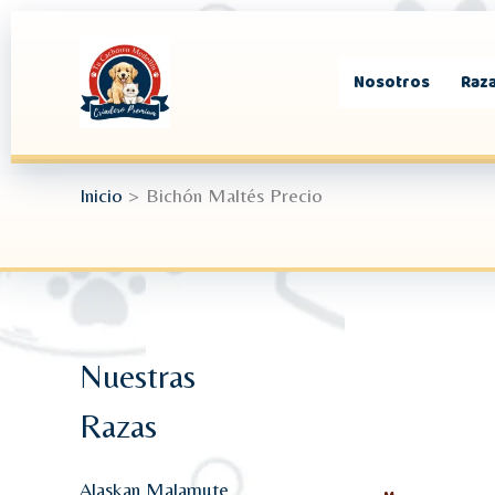
Ir
al
contenido
Nosotros
Raza
Inicio
Bichón Maltés Precio
Nuestras
Razas
Alaskan Malamute