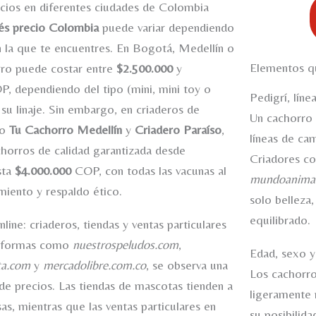
cios en diferentes ciudades de Colombia
és precio Colombia
puede variar dependiendo
n la que te encuentres. En Bogotá, Medellín o
Elementos qu
rro puede costar entre
$2.500.000
y
, dependiendo del tipo (mini, mini toy o
Pedigrí, líne
 su linaje. Sin embargo, en criaderos de
Un cachorro 
mo
Tu Cachorro Medellín
y
Criadero Paraíso
,
líneas de ca
horros de calidad garantizada desde
Criadores co
sta
$4.000.000
COP, con todas las vacunas al
mundoanimal
iento y respaldo ético.
solo belleza
equilibrado.
ine: criaderos, tiendas y ventas particulares
ataformas como
nuestrospeludos.com
,
Edad, sexo y 
ta.com
y
mercadolibre.com.co
, se observa una
Los cachorro
 de precios. Las tiendas de mascotas tienden a
ligeramente 
as, mientras que las ventas particulares en
su posibilida