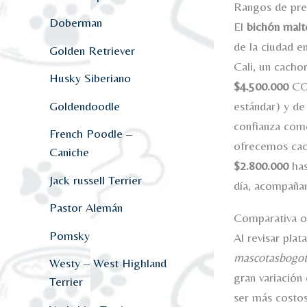
Rangos de pre
Doberman
El
bichón malt
de la ciudad e
Golden Retriever
Cali, un cacho
Husky Siberiano
$4.500.000
COP
Goldendoodle
estándar) y de
confianza co
French Poodle –
ofrecemos cac
Caniche
$2.800.000
ha
Jack russell Terrier
día, acompañam
Pastor Alemán
Comparativa onl
Pomsky
Al revisar pl
mascotasbogo
Westy – West Highland
gran variación
Terrier
ser más costos