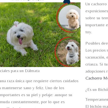
Un cachorro 
exposiciones
sobre su tem
importante e
toy.
Posibles des
Los precios 
vacunación, 
crianza. Si 
ciales para un Dálmata
adopciones 
Cachorro Me
una raza única que requiere ciertos cuidados
a mantenerse sano y feliz. Uno de los
¿Es un Bichó
mportantes es su piel y pelaje: aunque su
Temperamento
, muda constantemente, por lo que es
El bichón ma