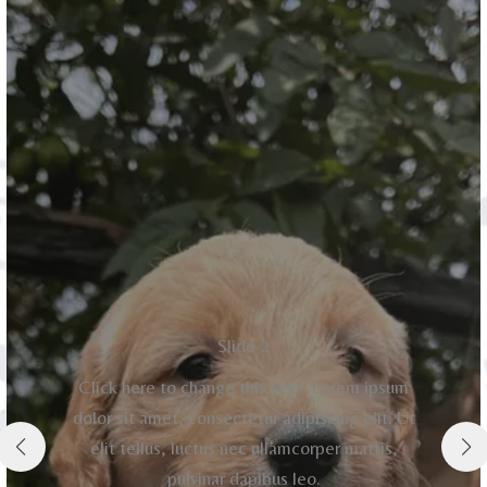
Slide 2
Click here to change this text. Lorem ipsum
dolor sit amet, consectetur adipiscing elit. Ut
elit tellus, luctus nec ullamcorper mattis,
pulvinar dapibus leo.