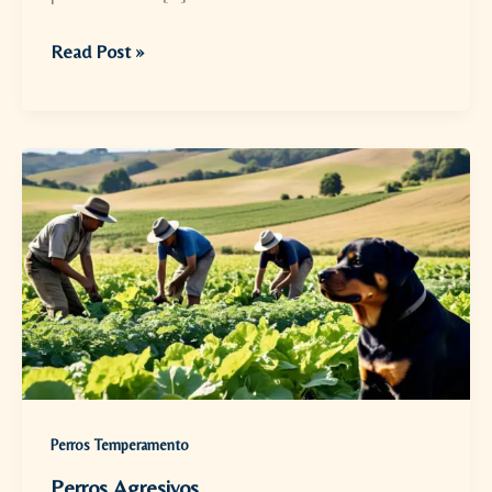
Razas
Read Post »
de
perros
para
niños​
Perros Temperamento
Perros Agresivos