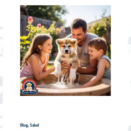
¿A que edad se puede bañar un
cachorro?
Blog
,
Salud