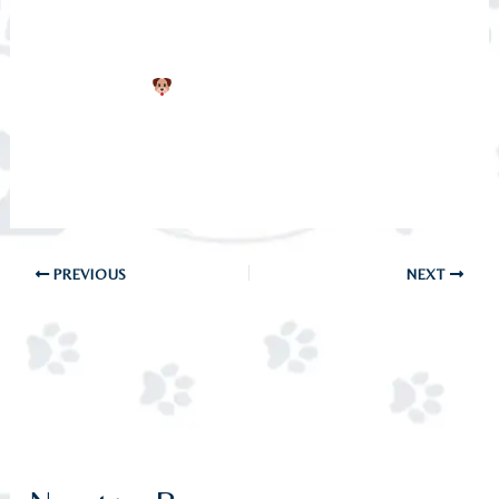
¿Te preguntas a qué edad se puede bañar un
cachorro por primera vez sin poner en riesgo
su salud?
[…]
PREVIOUS
NEXT