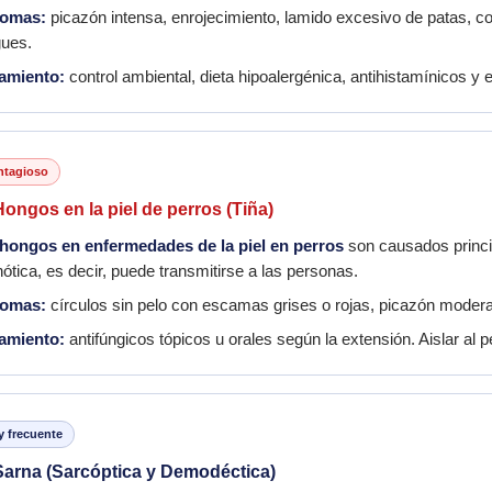
tomas:
picazón intensa, enrojecimiento, lamido excesivo de patas, c
gues.
tamiento:
control ambiental, dieta hipoalergénica, antihistamínicos y
ntagioso
ongos en la piel de perros (Tiña)
hongos en enfermedades de la piel en perros
son causados princip
ótica, es decir, puede transmitirse a las personas.
tomas:
círculos sin pelo con escamas grises o rojas, picazón moderad
tamiento:
antifúngicos tópicos u orales según la extensión. Aislar al p
 frecuente
arna (Sarcóptica y Demodéctica)