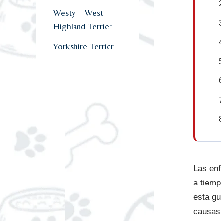
Westy – West
Highland Terrier
Yorkshire Terrier
Las en
a tiemp
esta gu
causas 