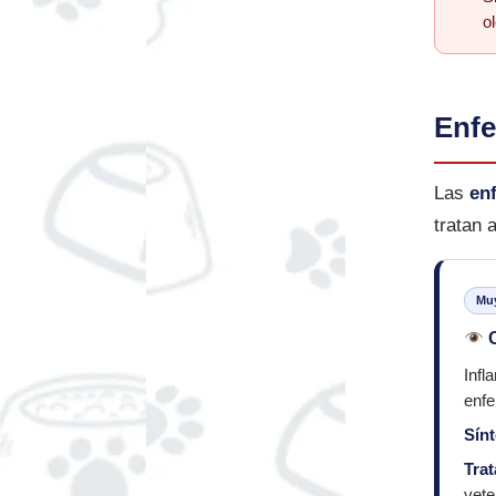
o
Enfe
Las
en
tratan 
Muy
C
Infl
enfe
Sín
Tra
vete