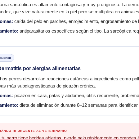
arna sarcóptica es altamente contagiosa y muy pruriginosa. La demo
dex, que vive naturalmente en la piel pero se multiplica en animales
tomas:
caída del pelo en parches, enrojecimiento, engrosamiento de la 
tamiento:
antiparasitarios específicos según el tipo. La sarcóptica req
cuente
ermatitis por alergias alimentarias
os perros desarrollan reacciones cutáneas a ingredientes como pollo,
as más subdiagnosticadas de picazón crónica.
tomas:
picazón en cara, patas y abdomen, otitis recurrente, problem
tamiento:
dieta de eliminación durante 8–12 semanas para identificar 
UÁNDO IR URGENTE AL VETERINARIO
i tu perro tiene heridas abiertas, pierde pelo rápidamente en grandes 