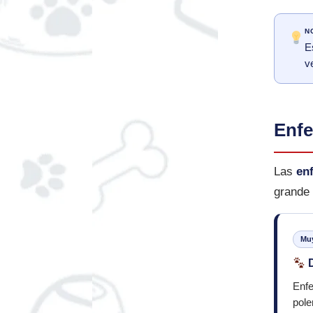
N
E
v
Enfe
Las
en
grande 
Muy
D
Enfe
pole