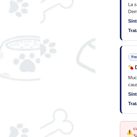
La s
Demo
Sín
Tra
Fre
D
Much
caus
Sín
Tra
C
S