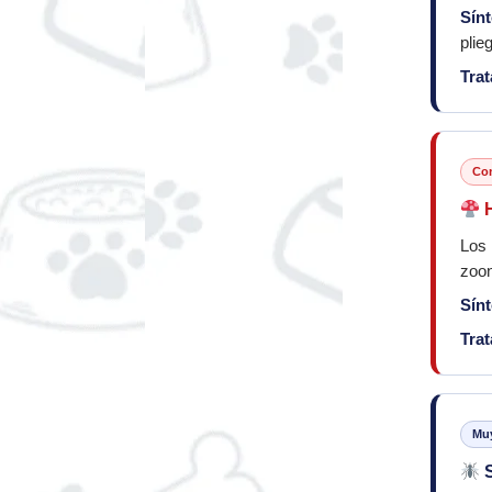
Sín
plie
Tra
Co
H
Los
zoon
Sín
Tra
Muy
S