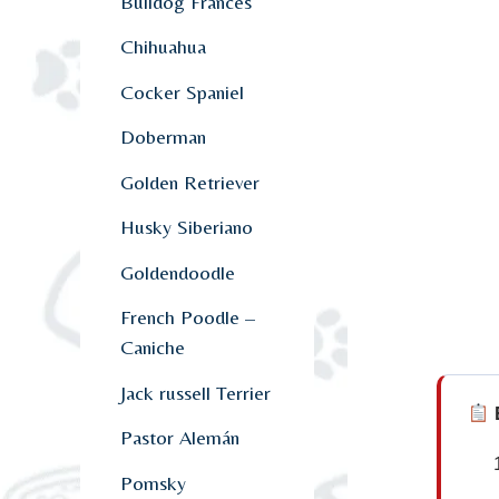
Bulldog Francés
Chihuahua
Cocker Spaniel
Doberman
Golden Retriever
Husky Siberiano
Goldendoodle
French Poodle –
Caniche
Jack russell Terrier
E
Pastor Alemán
Pomsky